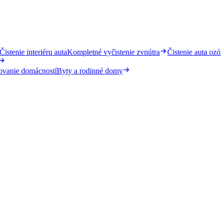
Čistenie interiéru auta
Kompletné vyčistenie zvnútra
Čistenie auta oz
ovanie domácností
Byty a rodinné domy