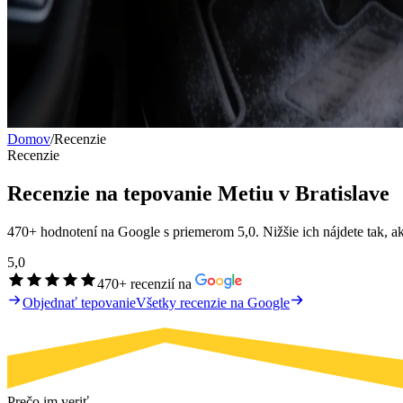
Domov
/
Recenzie
Recenzie
Recenzie na tepovanie Metiu v Bratislave
470+ hodnotení na Google s priemerom 5,0. Nižšie ich nájdete tak, ako 
5,0
470+ recenzií na
Objednať tepovanie
Všetky recenzie na Google
Prečo im veriť