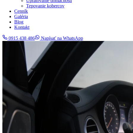
Upratovanie domácností
Tepovanie kobercov
Cenník
Galéria
Blog
Kontakt
0915 438 486
Napísať na WhatsApp