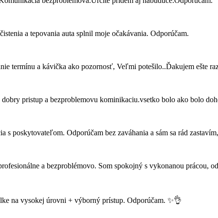
na.Komunikacia bezproblemova.Urcite pridem aj nabuduce.Odporucam.
čistenia a tepovania auta splnil moje očakávania. Odporúčam.
anie termínu a kávička ako pozornosť, Veľmi potešilo..Ďakujem ešte ra
e dobry pristup a bezproblemovu kominikaciu.vsetko bolo ako bolo doh
 s poskytovateľom. Odporúčam bez zaváhania a sám sa rád zastavím, 
, profesionálne a bezproblémovo. Som spokojný s vykonanou prácou, 
žalke na vysokej úrovni + výborný prístup. Odporúčam. ✨👌