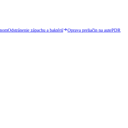
ónom
Odstránenie zápachu a baktérií
Oprava preliačin na aute
PDR