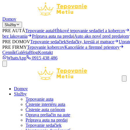
Domov
Služby
PRE AUTÁ
Tepovanie auta
Hĺbkové tepovanie sedadiel a kobercov
bez lakovania
Príprava auta na predaj
Auto ako nové pred predajom
PRE DOMOV
Tepovanie sedačiek
Sedačky, kreslá aj matrace
Uprat
PRE FIRMY
Tepovanie kobercov
Kancelárie a firemné priestory
Cenník
Galéria
Blog
Kontakt
WhatsApp
0915 438 486
Domov
Služby
Tepovanie auta
Čistenie interiéru auta
Čistenie auta ozónom
Oprava preliačin na aute
Príprava auta na predaj
Tepovanie sedačiek