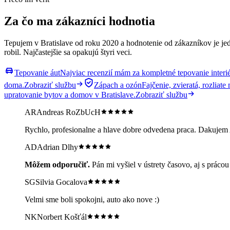
Za čo ma zákazníci hodnotia
Tepujem v Bratislave od roku 2020 a hodnotenie od zákazníkov je jed
robil. Najčastejšie sa opakujú štyri veci.
Tepovanie áut
Najviac recenzií mám za kompletné tepovanie interiér
doma.
Zobraziť službu
Zápach a ozón
Fajčenie, zvieratá, rozliat
upratovanie bytov a domov v Bratislave.
Zobraziť službu
AR
Andreas RoZbUcH
Rychlo, profesionalne a hlave dobre odvedena praca. Dakujem
AD
Adrian Dlhy
Môžem odporučiť.
Pán mi vyšiel v ústrety časovo, aj s prácou
SG
Silvia Gocalova
Velmi sme boli spokojni, auto ako nove :)
NK
Norbert Košťál