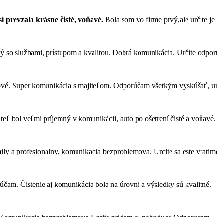
si prevzala krásne čisté, voňavé.
Bola som vo firme prvý,ale určite j
ný so službami, prístupom a kvalitou. Dobrá komunikácia. Určite odpo
nové. Super komunikácia s majiteľom. Odporúčam všetkým vyskúšať, ur
teľ bol veľmi príjemný v komunikácii, auto po ošetrení čisté a voňav
ily a profesionalny, komunikacia bezproblemova. Urcite sa este vratim
účam. Čistenie aj komunikácia bola na úrovni a výsledky sú kvalitné.