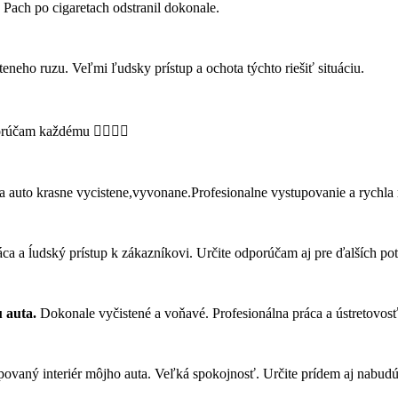
 Pach po cigaretach odstranil dokonale.
eneho ruzu. Veľmi ľudsky prístup a ochota týchto riešiť situáciu.
orúčam každému 👌🏻👍🏻
auto krasne vycistene,vyvonane.Profesionalne vystupovanie a rychla 
áca a ĺudský prístup k zákazníkovi. Určite odporúčam aj pre ďalších p
 auta.
Dokonale vyčistené a voňavé. Profesionálna práca a ústretovosť
epovaný interiér môjho auta. Veľká spokojnosť. Určite prídem aj nabu