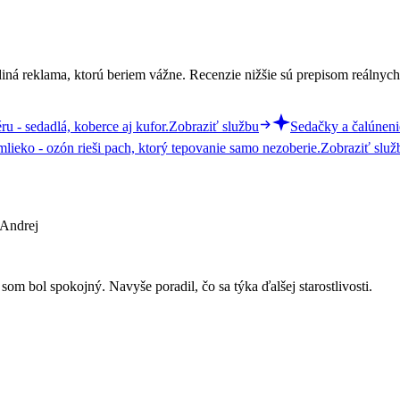
iná reklama, ktorú beriem vážne. Recenzie nižšie sú prepisom reálnych
u - sedadlá, koberce aj kufor.
Zobraziť službu
Sedačky a čalúneni
e mlieko - ozón rieši pach, ktorý tepovanie samo nezoberie.
Zobraziť služ
 Andrej
 som bol spokojný. Navyše poradil, čo sa týka ďalšej starostlivosti.