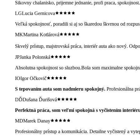
Sikovny chalanisko, prijemne jednanie, profi praca, spokojnost.
LG
Lucia Gernicova
Veľká spokojnosť, poradili si aj so škaredou škvrnou od rozpust
MK
Martina Kotlárová
Skvelý prístup, majstrovská práca, interiér auta ako nový. Odp
JP
Janka Polonská
Absolutna spokojnost so sluzbou.Bola som maximalne spokojna 
IO
Igor Očkovič
S tepovaním auta som nadmieru spokojný.
Profesionálna pr
DĎ
Dušana Ďurišová
Perfektná práca, som veľmi spokojná s vyčistením interiéru
MD
Marek Danay
Profesionálny prístup a komunikácia. Detailne vyčistený a vyt