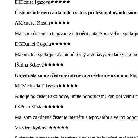
DI
Denisa Igazova
Čistenie interiéru auta bolo rýchle, profesionálne,auto som 
AK
Andrei Kostin
Mal som čistenie a tepovanie interiéru auta. Som veľmi spokoj
DG
Daniel Gogola
Maximálna spokojnosť, interiér čistý a voňavý. Sedačky ako 
IŠ
Irina Šebová
Objednala som si čistenie interiéru a ošetrenie ozónom.
Maji
ME
Michaela Eliasova
Auto je po cisteni ako nove, urcite odporucam! Pan bol velmi m
PS
Peter Slivka
Mal som zakúpené čistenie interiéru s tepovaním a veľmi odpor
VK
viera kytkova