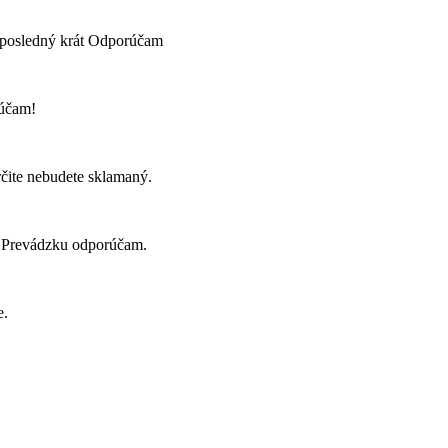
e posledný krát Odporúčam
rúčam!
čite nebudete sklamaný.
é. Prevádzku odporúčam.
e.