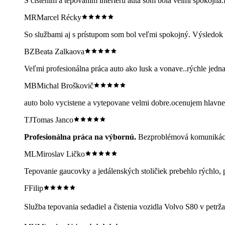
S cistenim a tepovanim interieru auta som bola velmi spokoj
MR
Marcel Récky
So službami aj s prístupom som bol veľmi spokojný. Výsledok 
BZ
Beata Zalkaova
Veľmi profesionálna práca auto ako lusk a vonave..rýchle jedn
MB
Michal Broškovič
auto bolo vycistene a vytepovane velmi dobre.ocenujem hlavn
TJ
Tomas Janco
Profesionálna práca na výbornú.
Bezproblémová komunikácia
ML
Miroslav Ličko
Tepovanie gaucovky a jedálenských stoličiek prebehlo rýchlo
F
Filip
Služba tepovania sedadiel a čistenia vozidla Volvo S80 v petr