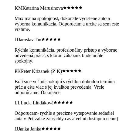
KM
Katarina Marusinova
Maximalna spokojnost, dokonale vycistene auto a
vyborna komunikacia. Odporucam a urcite sa sem este
vratime.
JJ
Jaroslav Ján
Rýchla komunikácia, profesionálny prístup a výborne
odvedená práca, s ktorou zákazník bude určite
spokojný.
PK
Peter Krizanek (P. K)
Boli sme veľmi spokojní s rýchlou dohodou termínu
prác a ešte viac s jej kvalitou prevedenia. Vrele
odporúčame. Ďakujeme
LL
Lucia Lindáková
Odporucam- rychle a precizne vytepovanie sedadiel
auta v Petrzalke za rychly cas a velmi dostupnu cenu:)
JJ
Janka Janka