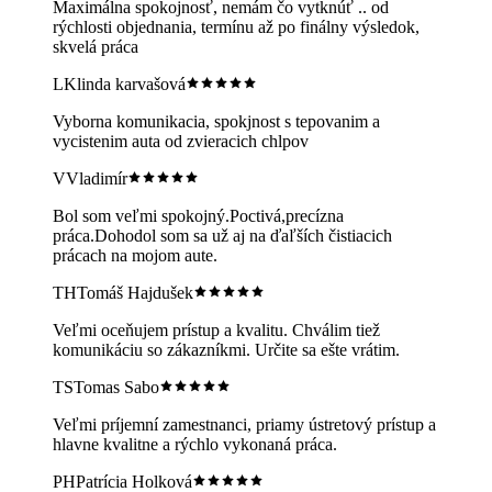
Maximálna spokojnosť, nemám čo vytknúť .. od
rýchlosti objednania, termínu až po finálny výsledok,
skvelá práca
LK
linda karvašová
Vyborna komunikacia, spokjnost s tepovanim a
vycistenim auta od zvieracich chlpov
V
Vladimír
Bol som veľmi spokojný.Poctivá,precízna
práca.Dohodol som sa už aj na ďaľších čistiacich
prácach na mojom aute.
TH
Tomáš Hajdušek
Veľmi oceňujem prístup a kvalitu. Chválim tiež
komunikáciu so zákazníkmi. Určite sa ešte vrátim.
TS
Tomas Sabo
Veľmi príjemní zamestnanci, priamy ústretový prístup a
hlavne kvalitne a rýchlo vykonaná práca.
PH
Patrícia Holková