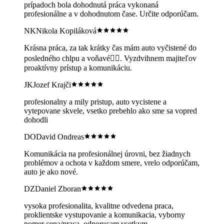
prípadoch bola dohodnutá práca vykonaná
profesionálne a v dohodnutom čase. Určite odporúčam.
NK
Nikola Kopiláková
Krásna práca, za tak krátky čas mám auto vyčistené do
posledného chlpu a voňavé👍🏻. Vyzdvihnem majiteľov
proaktívny prístup a komunikáciu.
JK
Jozef Krajči
profesionalny a mily pristup, auto vycistene a
vytepovane skvele, vsetko prebehlo ako sme sa vopred
dohodli
DO
David Ondreas
Komunikácia na profesionálnej úrovni, bez žiadnych
problémov a ochota v každom smere, vrelo odporúčam,
auto je ako nové.
DZ
Daniel Zboran
vysoka profesionalita, kvalitne odvedena praca,
proklientske vystupovanie a komunikacia, vyborny
pomer cena/praca. odporucam vsetkym.