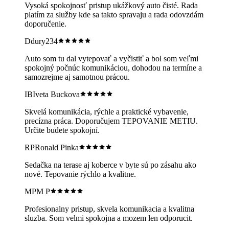
Vysoká spokojnosť pristup ukážkový auto čisté. Rada
platím za služby kde sa takto spravaju a rada odovzdám
doporučenie.
D
dury234
Auto som tu dal vytepovať a vyčistiť a bol som veľmi
spokojný počnúc komunikáciou, dohodou na termíne a
samozrejme aj samotnou prácou.
IB
Iveta Buckova
Skvelá komunikácia, rýchle a praktické vybavenie,
precízna práca. Doporučujem TEPOVANIE METIU.
Určite budete spokojní.
RP
Ronald Pinka
Sedačka na terase aj koberce v byte sú po zásahu ako
nové. Tepovanie rýchlo a kvalitne.
MP
M P
Profesionalny pristup, skvela komunikacia a kvalitna
sluzba. Som velmi spokojna a mozem len odporucit.