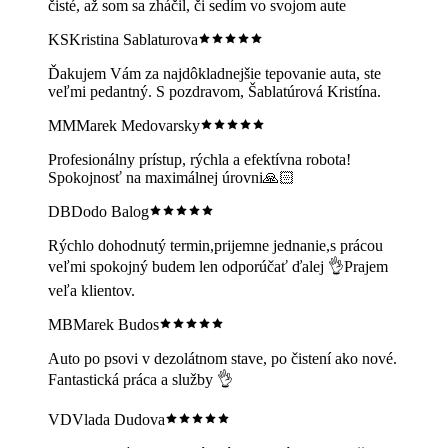
čisté, až som sa zháčil, či sedím vo svojom aute
KS
Kristina Sablaturova
Ďakujem Vám za najdôkladnejšie tepovanie auta, ste
veľmi pedantný. S pozdravom, Šablatúrová Kristína.
MM
Marek Medovarsky
Profesionálny prístup, rýchla a efektívna robota!
Spokojnosť na maximálnej úrovni🙏🏻
DB
Dodo Balog
Rýchlo dohodnutý termin,prijemne jednanie,s prácou
veľmi spokojný budem len odporúčať ďalej 👌Prajem
veľa klientov.
MB
Marek Budos
Auto po psovi v dezolátnom stave, po čistení ako nové.
Fantastická práca a služby 👌
VD
Vlada Dudova