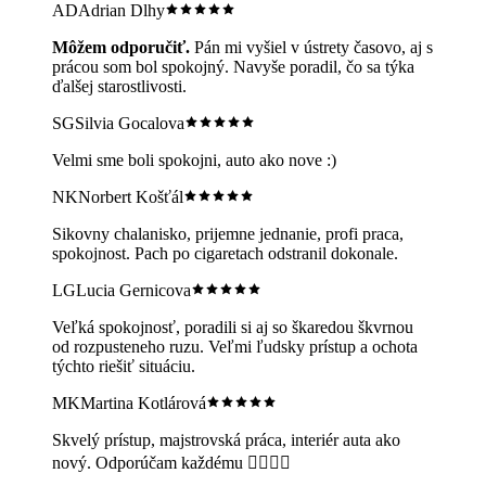
AD
Adrian Dlhy
Môžem odporučiť.
Pán mi vyšiel v ústrety časovo, aj s
prácou som bol spokojný. Navyše poradil, čo sa týka
ďalšej starostlivosti.
SG
Silvia Gocalova
Velmi sme boli spokojni, auto ako nove :)
NK
Norbert Košťál
Sikovny chalanisko, prijemne jednanie, profi praca,
spokojnost. Pach po cigaretach odstranil dokonale.
LG
Lucia Gernicova
Veľká spokojnosť, poradili si aj so škaredou škvrnou
od rozpusteneho ruzu. Veľmi ľudsky prístup a ochota
týchto riešiť situáciu.
MK
Martina Kotlárová
Skvelý prístup, majstrovská práca, interiér auta ako
nový. Odporúčam každému 👌🏻👍🏻