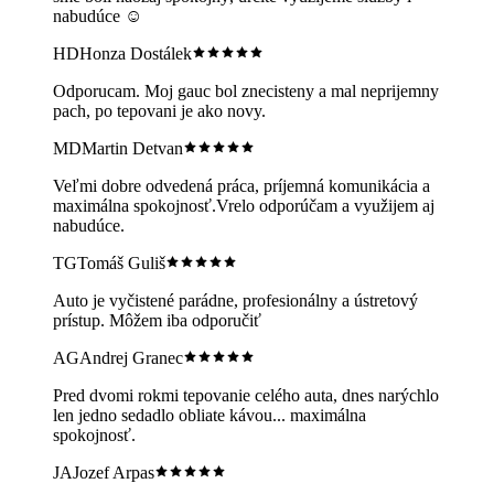
nabudúce ☺️
HD
Honza Dostálek
Odporucam. Moj gauc bol znecisteny a mal neprijemny
pach, po tepovani je ako novy.
MD
Martin Detvan
Veľmi dobre odvedená práca, príjemná komunikácia a
maximálna spokojnosť.Vrelo odporúčam a využijem aj
nabudúce.
TG
Tomáš Guliš
Auto je vyčistené parádne, profesionálny a ústretový
prístup. Môžem iba odporučiť
AG
Andrej Granec
Pred dvomi rokmi tepovanie celého auta, dnes narýchlo
len jedno sedadlo obliate kávou... maximálna
spokojnosť.
JA
Jozef Arpas