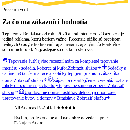
Prečo im veriť
Za čo ma zákazníci hodnotia
Tepujem v Bratislave od roku 2020 a hodnotenie od zákazníkov je
jediná reklama, ktorú beriem vážne. Recenzie nižšie sú prepisom
reálnych Google hodnotení - aj s menami, aj s tým, čo konkrétne
som u nich robil. Najčastejšie sa opakujú štyri veci.
Tepovanie áut
Najviac recenzií mám za kompletné tepovanie
interiéru - sedadlá, koberce aj kufor.
Zobraziť službu
Sedačky a
čalúnenie
Gauče, matrace a stoličky tepujem priamo u zákazníka
doma.
Zobraziť službu
Zápach a ozón
Fajčenie, zvieratá, rozliate
mlieko - ozón rieši pach, ktorý tepovanie samo nezoberie.
Zobraziť
službu
Upratovanie domácností
Pravidelné aj jednorazové
upratovanie bytov a domov v Bratislave.
Zobraziť službu
AR
Andreas RoZbUcH
Rychlo, profesionalne a hlave dobre odvedena praca.
Dakujem Andrej