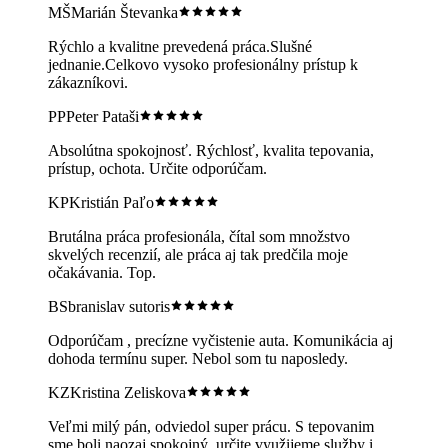
MŠ
Marián Števanka
Rýchlo a kvalitne prevedená práca.Slušné
jednanie.Celkovo vysoko profesionálny prístup k
zákazníkovi.
PP
Peter Pataši
Absolútna spokojnosť. Rýchlosť, kvalita tepovania,
prístup, ochota. Určite odporúčam.
KP
Kristián Paľo
Brutálna práca profesionála, čítal som množstvo
skvelých recenzií, ale práca aj tak predčila moje
očakávania. Top.
BS
branislav sutoris
Odporúčam , precízne vyčistenie auta. Komunikácia aj
dohoda termínu super. Nebol som tu naposledy.
KZ
Kristina Zeliskova
Veľmi milý pán, odviedol super prácu. S tepovanim
sme boli naozaj spokojný, určite využijeme služby i