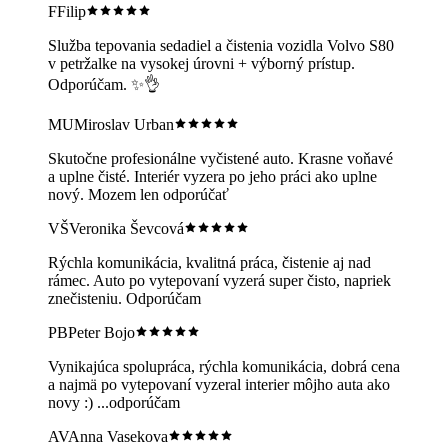
F
Filip
Služba tepovania sedadiel a čistenia vozidla Volvo S80
v petržalke na vysokej úrovni + výborný prístup.
Odporúčam. ✨👌
MU
Miroslav Urban
Skutočne profesionálne vyčistené auto. Krasne voňavé
a uplne čisté. Interiér vyzera po jeho práci ako uplne
nový. Mozem len odporúčať
VŠ
Veronika Ševcová
Rýchla komunikácia, kvalitná práca, čistenie aj nad
rámec. Auto po vytepovaní vyzerá super čisto, napriek
znečisteniu. Odporúčam
PB
Peter Bojo
Vynikajúca spolupráca, rýchla komunikácia, dobrá cena
a najmä po vytepovaní vyzeral interier môjho auta ako
novy :) ...odporúčam
AV
Anna Vasekova