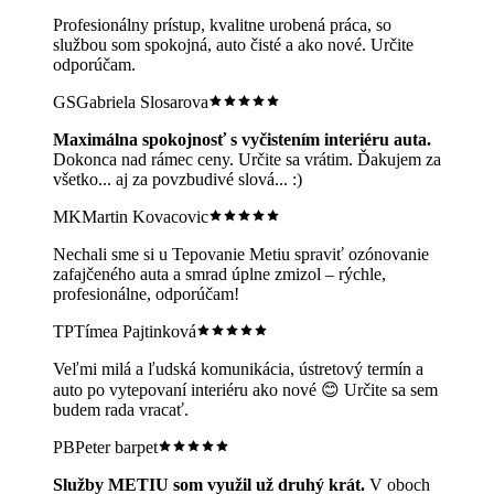
Profesionálny prístup, kvalitne urobená práca, so
službou som spokojná, auto čisté a ako nové. Určite
odporúčam.
GS
Gabriela Slosarova
Maximálna spokojnosť s vyčistením interiéru auta.
Dokonca nad rámec ceny. Určite sa vrátim. Ďakujem za
všetko... aj za povzbudivé slová... :)
MK
Martin Kovacovic
Nechali sme si u Tepovanie Metiu spraviť ozónovanie
zafajčeného auta a smrad úplne zmizol – rýchle,
profesionálne, odporúčam!
TP
Tímea Pajtinková
Veľmi milá a ľudská komunikácia, ústretový termín a
auto po vytepovaní interiéru ako nové 😊 Určite sa sem
budem rada vracať.
PB
Peter barpet
Služby METIU som využil už druhý krát.
V oboch