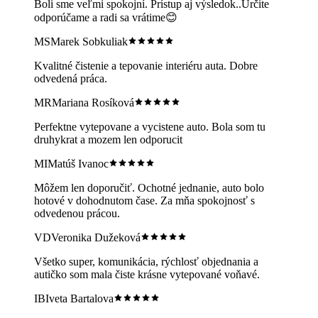
Boli sme veľmi spokojní. Prístup aj výsledok..Určite
odporúčame a radi sa vrátime😊
MS
Marek Sobkuliak
Kvalitné čistenie a tepovanie interiéru auta. Dobre
odvedená práca.
MR
Mariana Rosíková
Perfektne vytepovane a vycistene auto. Bola som tu
druhykrat a mozem len odporucit
MI
Matúš Ivanoc
Môžem len doporučiť. Ochotné jednanie, auto bolo
hotové v dohodnutom čase. Za mňa spokojnosť s
odvedenou prácou.
VD
Veronika Dužeková
Všetko super, komunikácia, rýchlosť objednania a
autičko som mala čiste krásne vytepované voňavé.
IB
Iveta Bartalova