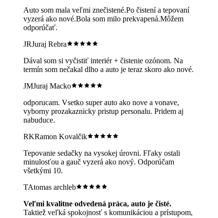
Auto som mala veľmi znečistené.Po čistení a tepovaní
vyzerá ako nové.Bola som milo prekvapená.Môžem
odporúčať.
JR
Juraj Rebra
Dával som si vyčistiť interiér + čistenie ozónom. Na
termín som nečakal dlho a auto je teraz skoro ako nové.
JM
Juraj Macko
odporucam. Vsetko super auto ako nove a vonave,
vyborny prozakaznicky pristup personalu. Pridem aj
nabuduce.
RK
Ramon Kovalčik
Tepovanie sedačky na vysokej úrovni. Fľaky ostali
minulosťou a gauč vyzerá ako nový. Odporúčam
všetkými 10.
TA
tomas archleb
Veľmi kvalitne odvedená práca, auto je čisté.
Taktiež veľká spokojnosť s komunikáciou a prístupom,