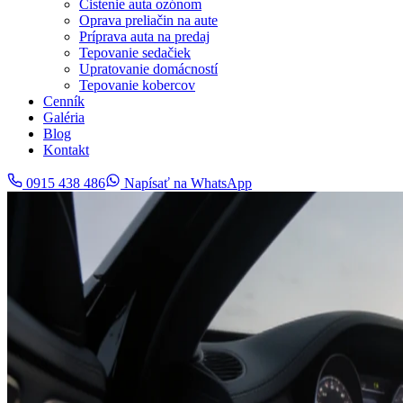
Čistenie auta ozónom
Oprava preliačin na aute
Príprava auta na predaj
Tepovanie sedačiek
Upratovanie domácností
Tepovanie kobercov
Cenník
Galéria
Blog
Kontakt
0915 438 486
Napísať na WhatsApp