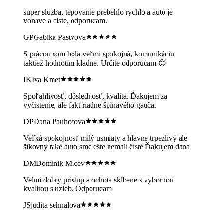
super sluzba, tepovanie prebehlo rychlo a auto je
vonave a ciste, odporucam.
GP
Gabika Pastvova
S prácou som bola veľmi spokojná, komunikáciu
taktiež hodnotím kladne. Určite odporúčam 😊
IK
Iva Kmet
Spoľahlivosť, dôslednosť, kvalita. Ďakujem za
vyčistenie, ale fakt riadne špinavého gauča.
DP
Dana Pauhofova
Veľká spokojnosť milý usmiaty a hlavne trpezlivý ale
šikovný také auto sme ešte nemali čisté Ďakujem dana
DM
Dominik Micev
Velmi dobry pristup a ochota sklbene s vybornou
kvalitou sluzieb. Odporucam
JS
judita sehnalova