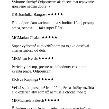
Vyborne sluzby! Odporucam ak chcete mat tepovanie
speavene naozaj dobre ;)
DB
Dominika Bangova
Fakt odporučam zachranili ma v hodine 12-tej prístup,
práca, ochota …. fakt super 👍🏻⭐️
MC
Marian Chalani
Super vyčistené auto vzhľadom na to,ako dostával
interiér zabrať od deti.
MK
Milan Kerďo
Perfekny pristup, presne na dohodnuty cas, a top
kvalita prace. Odporucam
EK
Eva Kapanga
Veľká spokojnosť, už len dúfam, že sa služby rozšíria
aj o exteriér, aby som už nemusela chodiť inde :)
MP
Michaela Palesch
Ďakujem za skvele tepovanie auta, som maximálne