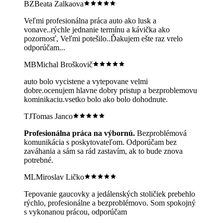
BZ
Beata Zalkaova
Veľmi profesionálna práca auto ako lusk a
vonave..rýchle jednanie termínu a kávička ako
pozornosť, Veľmi potešilo..Ďakujem ešte raz vrelo
odporúčam...
MB
Michal Broškovič
auto bolo vycistene a vytepovane velmi
dobre.ocenujem hlavne dobry pristup a bezproblemovu
kominikaciu.vsetko bolo ako bolo dohodnute.
TJ
Tomas Janco
Profesionálna práca na výbornú.
Bezproblémová
komunikácia s poskytovateľom. Odporúčam bez
zaváhania a sám sa rád zastavím, ak to bude znova
potrebné.
ML
Miroslav Ličko
Tepovanie gaucovky a jedálenských stoličiek prebehlo
rýchlo, profesionálne a bezproblémovo. Som spokojný
s vykonanou prácou, odporúčam