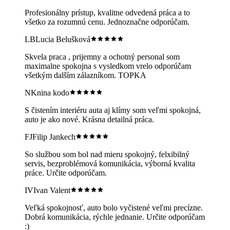
Profesionálny prístup, kvalitne odvedená práca a to
všetko za rozumnú cenu. Jednoznačne odporúčam.
LB
Lucia Belušková
Skvela praca , prijemny a ochotný personal som
maximalne spokojna s vysledkom vrelo odporúčam
všetkým dalším zálazníkom. TOPKA
NK
nina kodo
S čistením interiéru auta aj klímy som veľmi spokojná,
auto je ako nové. Krásna detailná práca.
FJ
Filip Jankech
So službou som bol nad mieru spokojný, felxibilný
servis, bezproblémová komunikácia, výborná kvalita
práce. Určite odporúčam.
IV
Ivan Valent
Veľká spokojnosť, auto bolo vyčistené veľmi precízne.
Dobrá komunikácia, rýchle jednanie. Určite odporúčam
:)