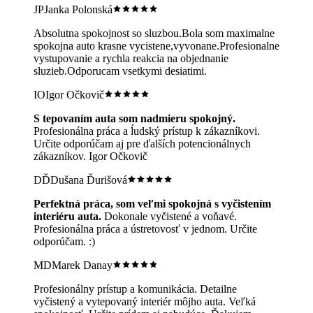
JP
Janka Polonská
Absolutna spokojnost so sluzbou.Bola som maximalne
spokojna auto krasne vycistene,vyvonane.Profesionalne
vystupovanie a rychla reakcia na objednanie
sluzieb.Odporucam vsetkymi desiatimi.
IO
Igor Očkovič
S tepovaním auta som nadmieru spokojný.
Profesionálna práca a ĺudský prístup k zákazníkovi.
Určite odporúčam aj pre ďalších potencionálnych
zákazníkov. Igor Očkovič
DĎ
Dušana Ďurišová
Perfektná práca, som veľmi spokojná s vyčistením
interiéru auta.
Dokonale vyčistené a voňavé.
Profesionálna práca a ústretovosť v jednom. Určite
odporúčam. :)
MD
Marek Danay
Profesionálny prístup a komunikácia. Detailne
vyčistený a vytepovaný interiér môjho auta. Veľká