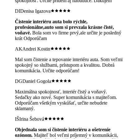
spokojnosť. Určite prídem aj nabudúce. Ďakujem
DI
Denisa Igazova
Čistenie interiéru auta bolo rýchle,
profesionálne,auto som si prevzala krásne čisté,
voňavé.
Bola som vo firme prvý,ale určite je posledný
krát Odporúčam
AK
Andrei Kostin
Mal som čistenie a tepovanie interiéru auta. Som veľmi
spokojný so službami, prístupom a kvalitou. Dobrá
komunikácia. Určite odporúčam!
DG
Daniel Gogola
Maximálna spokojnosť, interiér čistý a voňavý.
Sedačky ako nové. Super komunikácia s majiteľom.
Odporúčam všetkým vyskúšať, určite nebudete
sklamaný.
IŠ
Irina Šebová
Objednala som si čistenie interiéru a ošetrenie
ozónom.
Majiteľ bol veľmi príjemný v komunikácii,