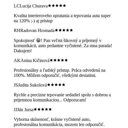
LC
Lucija Churava
Kvalita interieroveho upratania a tepovania auta super
na 120% ;-) aj pristup
RH
Radovan Hromada
Spokojnosť 😁! Pan veľmi šikovný a príjemný v
komunikácii, auto pedantne vyčistené. Za mna parada!
Dakujem!
AK
Anina Kičinová
Profesionálny a ľudský prístup. Práca odvedená na
100%. Môžem odporučiť, všetkými desiatimi.
JS
Judita Sukolová
Rychle a precizne tepovanie sedadiel spolu s dobrou a
prijemnou komunikaciou... Odporucam!
JJ
Ján Jursa
Vyborna skúsenosť, krásne vyčistené auto,
profesionálna komunikácia, mozem len odporučiť.