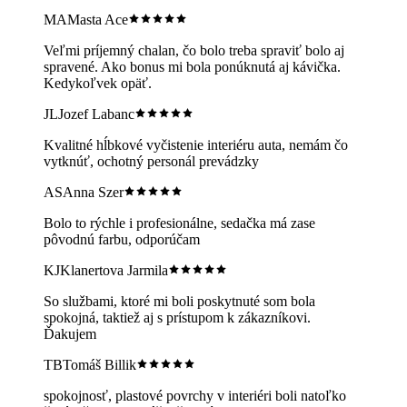
MA
Masta Ace
Veľmi príjemný chalan, čo bolo treba spraviť bolo aj
spravené. Ako bonus mi bola ponúknutá aj kávička.
Kedykoľvek opäť.
JL
Jozef Labanc
Kvalitné hĺbkové vyčistenie interiéru auta, nemám čo
vytknúť, ochotný personál prevádzky
AS
Anna Szer
Bolo to rýchle i profesionálne, sedačka má zase
pôvodnú farbu, odporúčam
KJ
Klanertova Jarmila
So službami, ktoré mi boli poskytnuté som bola
spokojná, taktiež aj s prístupom k zákazníkovi.
Ďakujem
TB
Tomáš Billik
spokojnosť, plastové povrchy v interiéri boli natoľko