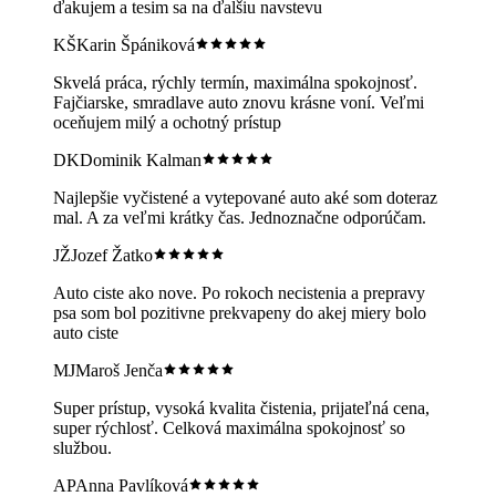
ďakujem a tesim sa na ďalšiu navstevu
KŠ
Karin Špániková
Skvelá práca, rýchly termín, maximálna spokojnosť.
Fajčiarske, smradlave auto znovu krásne voní. Veľmi
oceňujem milý a ochotný prístup
DK
Dominik Kalman
Najlepšie vyčistené a vytepované auto aké som doteraz
mal. A za veľmi krátky čas. Jednoznačne odporúčam.
JŽ
Jozef Žatko
Auto ciste ako nove. Po rokoch necistenia a prepravy
psa som bol pozitivne prekvapeny do akej miery bolo
auto ciste
MJ
Maroš Jenča
Super prístup, vysoká kvalita čistenia, prijateľná cena,
super rýchlosť. Celková maximálna spokojnosť so
službou.
AP
Anna Pavlíková