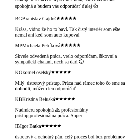
spokojná a budem vás odporúčať ďalej 👍
BG
Branislav Gajdoš
Krása, vidno že ho to baví. Tak čistý interiér som ešte
nemal ani keď som auto kupoval
MP
Michaela Petríková
Skvele odvedená práca, vrelo odporúčam, šikovní a
sympaticki chalani, nech sa darí 🙂
KO
kornel oselský
Milý, ústretový prístup. Práca nad rámec toho čo sme sa
dohodli, môžem len odporúčať
KB
Kristína Beluská
Nadmieru spokojná 🙏 profesionálny
prístup,profesionálna práca. Super
IB
Igor Batka
ústretový a ochotný pán. celý proces bol bez problémov