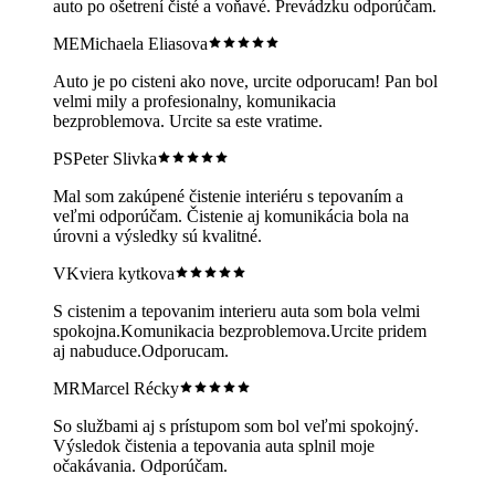
auto po ošetrení čisté a voňavé. Prevádzku odporúčam.
ME
Michaela Eliasova
Auto je po cisteni ako nove, urcite odporucam! Pan bol
velmi mily a profesionalny, komunikacia
bezproblemova. Urcite sa este vratime.
PS
Peter Slivka
Mal som zakúpené čistenie interiéru s tepovaním a
veľmi odporúčam. Čistenie aj komunikácia bola na
úrovni a výsledky sú kvalitné.
VK
viera kytkova
S cistenim a tepovanim interieru auta som bola velmi
spokojna.Komunikacia bezproblemova.Urcite pridem
aj nabuduce.Odporucam.
MR
Marcel Récky
So službami aj s prístupom som bol veľmi spokojný.
Výsledok čistenia a tepovania auta splnil moje
očakávania. Odporúčam.