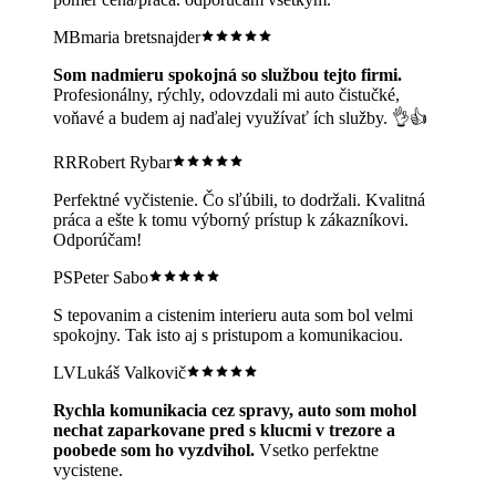
MB
maria bretsnajder
Som nadmieru spokojná so službou tejto firmi.
Profesionálny, rýchly, odovzdali mi auto čistučké,
voňavé a budem aj naďalej využívať ích služby. 👌👍
RR
Robert Rybar
Perfektné vyčistenie. Čo sľúbili, to dodržali. Kvalitná
práca a ešte k tomu výborný prístup k zákazníkovi.
Odporúčam!
PS
Peter Sabo
S tepovanim a cistenim interieru auta som bol velmi
spokojny. Tak isto aj s pristupom a komunikaciou.
LV
Lukáš Valkovič
Rychla komunikacia cez spravy, auto som mohol
nechat zaparkovane pred s klucmi v trezore a
poobede som ho vyzdvihol.
Vsetko perfektne
vycistene.