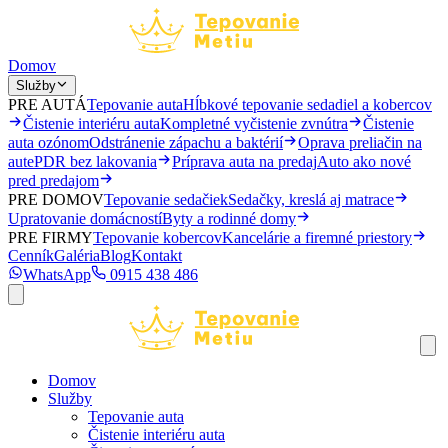
Domov
Služby
PRE AUTÁ
Tepovanie auta
Hĺbkové tepovanie sedadiel a kobercov
Čistenie interiéru auta
Kompletné vyčistenie zvnútra
Čistenie
auta ozónom
Odstránenie zápachu a baktérií
Oprava preliačin na
aute
PDR bez lakovania
Príprava auta na predaj
Auto ako nové
pred predajom
PRE DOMOV
Tepovanie sedačiek
Sedačky, kreslá aj matrace
Upratovanie domácností
Byty a rodinné domy
PRE FIRMY
Tepovanie kobercov
Kancelárie a firemné priestory
Cenník
Galéria
Blog
Kontakt
WhatsApp
0915 438 486
Domov
Služby
Tepovanie auta
Čistenie interiéru auta