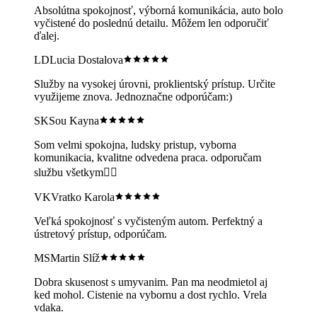
Absolútna spokojnosť, výborná komunikácia, auto bolo
vyčistené do poslednú detailu. Môžem len odporučiť
ďalej.
LD
Lucia Dostalova
Služby na vysokej úrovni, proklientský prístup. Určite
využijeme znova. Jednoznačne odporúčam:)
SK
Sou Kayna
Som velmi spokojna, ludsky pristup, vyborna
komunikacia, kvalitne odvedena praca. odporučam
službu všetkym👍🏻
VK
Vratko Karola
Veľká spokojnosť s vyčisteným autom. Perfektný a
ústretový prístup, odporúčam.
MS
Martin Slíž
Dobra skusenost s umyvanim. Pan ma neodmietol aj
ked mohol. Cistenie na vybornu a dost rychlo. Vrela
vdaka.