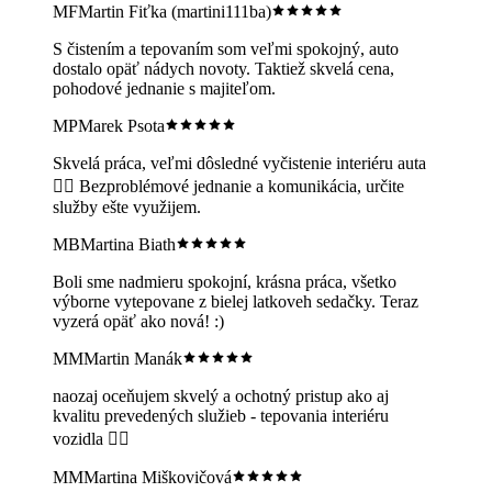
MF
Martin Fiťka (martini111ba)
S čistením a tepovaním som veľmi spokojný, auto
dostalo opäť nádych novoty. Taktiež skvelá cena,
pohodové jednanie s majiteľom.
MP
Marek Psota
Skvelá práca, veľmi dôsledné vyčistenie interiéru auta
👍🏻 Bezproblémové jednanie a komunikácia, určite
služby ešte využijem.
MB
Martina Biath
Boli sme nadmieru spokojní, krásna práca, všetko
výborne vytepovane z bielej latkoveh sedačky. Teraz
vyzerá opäť ako nová! :)
MM
Martin Manák
naozaj oceňujem skvelý a ochotný pristup ako aj
kvalitu prevedených služieb - tepovania interiéru
vozidla 👍🏼
MM
Martina Miškovičová