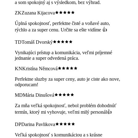
a som spokojný aj s výsledkom, bez výhrad.
ZK
Zuzana Kijacova
Úplná spokojnosť, perfektne čisté a voňavé auto,
rýchlo a za super cenu. Určite sa ešte vidíme 👍
TD
Tomáš Dvorský
Vynikajúci prístup a komunikácia, veľmi príjemné
jednanie a super odvedená práca.
KN
Kristína Němcová
Perfektne sluzby za super ceny, auto je ciste ako nove,
odporucam!
MD
Mária Dinušová
Za mňa veľká spokojnosť, nebol problém dohodnúť
termín, ktorý mi vyhovuje, veľmi milý personál👍
DP
Darina Pavlikova
Veľká spokojnosť s komunikáciou a s krásne