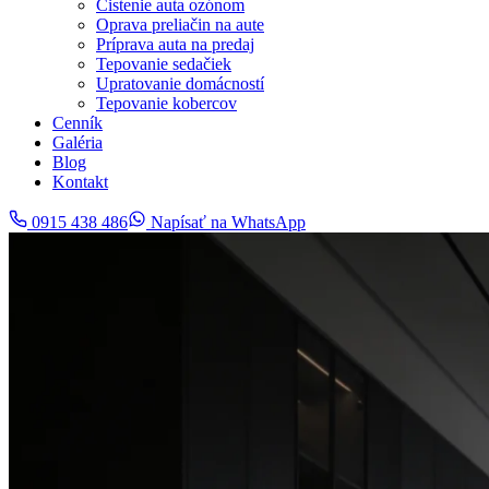
Čistenie auta ozónom
Oprava preliačin na aute
Príprava auta na predaj
Tepovanie sedačiek
Upratovanie domácností
Tepovanie kobercov
Cenník
Galéria
Blog
Kontakt
0915 438 486
Napísať na WhatsApp