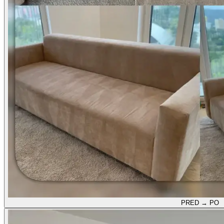
PRED → PO