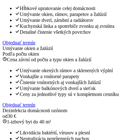
Hĺbkové upratovanie celej domácnosti
Umývanie okien, rámov, parapetov a žalúzií
Umývanie dverí, zárubní a radiátorov
Kuchynská linka a spotrebiče zvonku aj zvnútra
Detailné čistenie všetkých povrchov
Objednať termín
Umývanie okien a žalúzií
Podľa počtu okien
Cena závisí od počtu a typu okien a žalúzií
Umývanie okených rámov a sklenených výplní
Vonkajšie a vnútorné parapety
Čistenie vnútorných aj vonkajších žalúzií
Umývanie balkónových dverí a sieťok
Ceny za jednotlivé typy sú v kompletnom cenníku
Objednať termín
Dezinfekcia domácnosti ozónom
od
30 €
1-izbový byt do 40 m²
Likvidácia baktérií, vírusov a plesní
Neutralizácia nepríjemných pachov