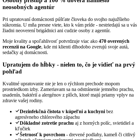
Osobný prístup a 100 % dôvera namiesto
neosobných agentúr
Pri upratovaní domácnosti púšťate človeka do svojho najužšieho
súkromia. U mňa presne viete, kto k vám príde - nestriedajú sa u vás
žiadni neoverení brigádnici ani cudzie osoby z agentúr.
Moje kvality a spoľahlivosť potvrdzuje viac ako
470 overených
recenzií na Google
, kde mi klienti dlhodobo zverujú svoje autá,
sedačky aj domácnosti.
Upratujem do hĺbky - nielen to, čo je vidieť na prvý
pohľad
Kvalitné upratovanie nie je len o rýchlom prechode mopom
prostriedkom izby. Zameriavam sa na odstránenie jemného prachu,
usadenín, baktérií a alergénov z plôch, ktoré majú priamy vplyv na
zdravie vašej rodiny.
Dezinfekčná čistota v kúpeľni a kuchyni
bez
agresívneho chlórového zápachu
Dôkladné zotretie prachu
aj z horných políc, svietidiel a
kľučiek
Šetrnosť k povrchom
- drevené podlahy, kameň či citlivý