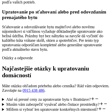
podľa vašich potrieb.
Upratovanie po sťahovaní alebo pred odovzdaním
prenajatého bytu
Sťahovanie a odovzdávanie bytu majiteľovi alebo novému
nájomníkovi si väčšinou vyžaduje dôkladnejšie upratovanie ako
bežná údržba. Prázdny byt bez nábytku sa navyše dá vyčistiť do
každého kúta vrátane skríň, okien a spotrebičov. Pre tento typ
upratovania odporúčam kompletné alebo generálne upratovanie
podľa aktuálneho stavu bytu.
Otázky a odpovede
Najčastejšie otázky k upratovaniu
domácností
Máte otázku ohľadom priebehu alebo cenníka? Rád vám odpoviem.
Zavolajte na
0915 438 486
.
Aké sú presné ceny za upratovanie bytu v Bratislave?
Musím vám zabezpečiť vysávač alebo čistiace prostriedky?
Môžem si vybrať len upratovanie konkrétnych miestností?