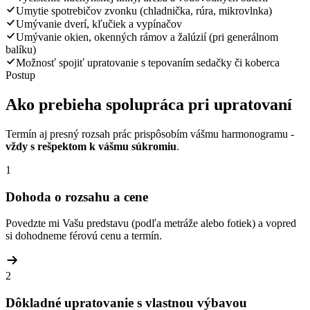
Umytie spotrebičov zvonku (chladnička, rúra, mikrovlnka)
Umývanie dverí, kľučiek a vypínačov
Umývanie okien, okenných rámov a žalúzií (pri generálnom
balíku)
Možnosť spojiť upratovanie s tepovaním sedačky či koberca
Postup
Ako prebieha spolupráca pri upratovaní
Termín aj presný rozsah prác prispôsobím vášmu harmonogramu -
vždy s rešpektom k vášmu súkromiu
.
1
Dohoda o rozsahu a cene
Povedzte mi Vašu predstavu (podľa metráže alebo fotiek) a vopred
si dohodneme férovú cenu a termín.
2
Dôkladné upratovanie s vlastnou výbavou