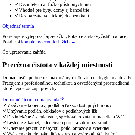
Dezinfekcia aj ťažko prístupných miest
Vhodné pre byty, domy aj kancelárie
Bez agresívnych tekutých chemikálií
Objednať termín
Potrebujete vytepovať aj sedačku, koberce alebo vyčistiť matrace?
Pozrite si
kompletný cenník služieb →
Čo upratovanie zahŕňa
Precízna čistota v každej miestnosti
Domácnosť upratujem s maximálnym dôrazom na hygienu a detaily.
Pracujem s profesionálnou technikou a osvedčenými prostriedkami,
ktoré nepoškodzujú povrchy.
Dohodnúť termín upratovania
Vysávanie kobercov, podláh a ťažko dostupných rohov
Umývanie podláh, obkladov a podlahových líšt
Dezinfekčné čistenie vane, sprchového kúta, umývadla a WC
Leštenie zrkadiel, sklenených plôch a vitrín bez šmúh
Utieranie prachu z nábytku, políc, obrazov a svietidiel
Vyčistenie kuchynskej linky, drezu a vodovodných batérií