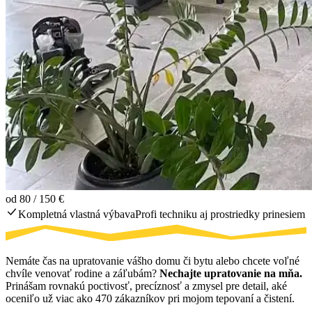
od 80 / 150 €
Kompletná vlastná výbava
Profi techniku aj prostriedky prinesiem
Nemáte čas na upratovanie vášho domu či bytu alebo chcete voľné
chvíle venovať rodine a záľubám?
Nechajte upratovanie na mňa.
Prinášam rovnakú poctivosť, precíznosť a zmysel pre detail, aké
oceniľo už viac ako 470 zákazníkov pri mojom tepovaní a čistení.