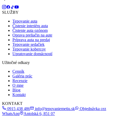
SLUŽBY
Tepovanie auta
Čistenie interiéru auta
Čistenie auta ozónom
Oprava preliačin na aute
Príprava auta na predaj
Tepovanie sedačiek
Tepovanie kobercov
Upratovanie domácností
Užitočné odkazy
Cenník
Galéria prác
Recenzie
O mne
Blog
Kontakt
KONTAKT
0915 438 486
info@tepovaniemetiu.sk
Objednávka cez
WhatsApp
Antolská 6, 851 07