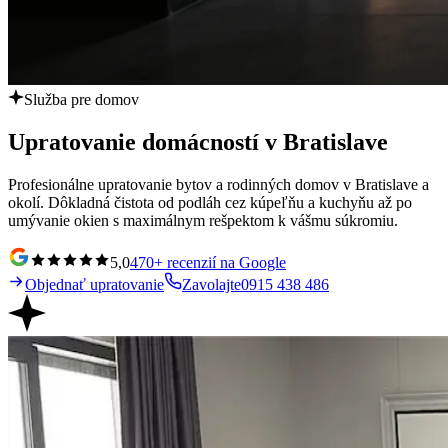
Služba pre domov
Upratovanie domácností v Bratislave
Profesionálne upratovanie bytov a rodinných domov v Bratislave a
okolí. Dôkladná čistota od podláh cez kúpeľňu a kuchyňu až po
umývanie okien s maximálnym rešpektom k vášmu súkromiu.
5,0
470+ recenzií na Google
Objednať upratovanie
Zavolajte
0915 438 486