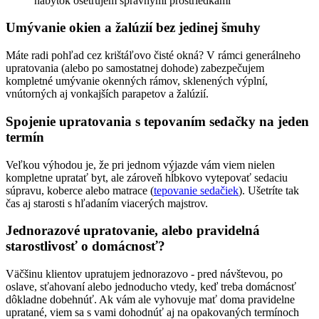
nábytok ošetrujem správnymi prostriedkami
Umývanie okien a žalúzií bez jedinej šmuhy
Máte radi pohľad cez krištáľovo čisté okná? V rámci generálneho
upratovania (alebo po samostatnej dohode) zabezpečujem
kompletné umývanie okenných rámov, sklenených výplní,
vnútorných aj vonkajších parapetov a žalúzií.
Spojenie upratovania s tepovaním sedačky na jeden
termín
Veľkou výhodou je, že pri jednom výjazde vám viem nielen
kompletne upratať byt, ale zároveň hĺbkovo vytepovať sedaciu
súpravu, koberce alebo matrace (
tepovanie sedačiek
). Ušetríte tak
čas aj starosti s hľadaním viacerých majstrov.
Jednorazové upratovanie, alebo pravidelná
starostlivosť o domácnosť?
Väčšinu klientov upratujem jednorazovo - pred návštevou, po
oslave, sťahovaní alebo jednoducho vtedy, keď treba domácnosť
dôkladne dobehnúť. Ak vám ale vyhovuje mať doma pravidelne
upratané, viem sa s vami dohodnúť aj na opakovaných termínoch