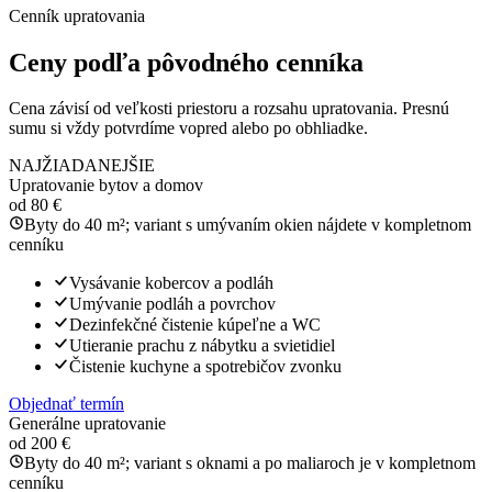
Cenník upratovania
Ceny podľa pôvodného cenníka
Cena závisí od veľkosti priestoru a rozsahu upratovania. Presnú
sumu si vždy potvrdíme vopred alebo po obhliadke.
NAJŽIADANEJŠIE
Upratovanie bytov a domov
od 80 €
Byty do 40 m²; variant s umývaním okien nájdete v kompletnom
cenníku
Vysávanie kobercov a podláh
Umývanie podláh a povrchov
Dezinfekčné čistenie kúpeľne a WC
Utieranie prachu z nábytku a svietidiel
Čistenie kuchyne a spotrebičov zvonku
Objednať termín
Generálne upratovanie
od 200 €
Byty do 40 m²; variant s oknami a po maliaroch je v kompletnom
cenníku