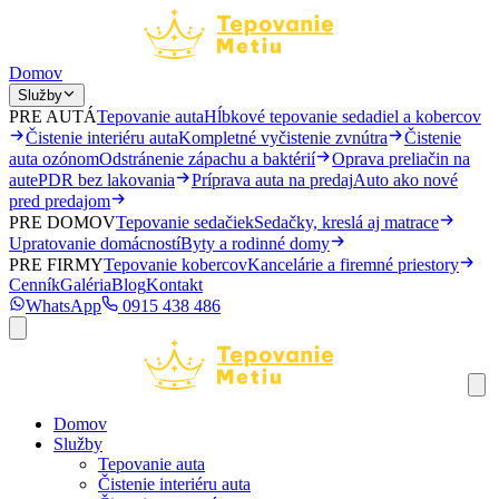
Domov
Služby
PRE AUTÁ
Tepovanie auta
Hĺbkové tepovanie sedadiel a kobercov
Čistenie interiéru auta
Kompletné vyčistenie zvnútra
Čistenie
auta ozónom
Odstránenie zápachu a baktérií
Oprava preliačin na
aute
PDR bez lakovania
Príprava auta na predaj
Auto ako nové
pred predajom
PRE DOMOV
Tepovanie sedačiek
Sedačky, kreslá aj matrace
Upratovanie domácností
Byty a rodinné domy
PRE FIRMY
Tepovanie kobercov
Kancelárie a firemné priestory
Cenník
Galéria
Blog
Kontakt
WhatsApp
0915 438 486
Domov
Služby
Tepovanie auta
Čistenie interiéru auta