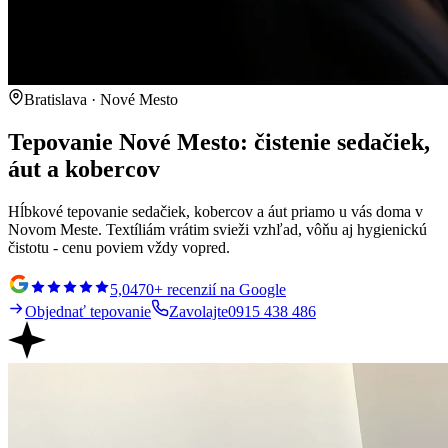
Bratislava · Nové Mesto
Tepovanie Nové Mesto: čistenie sedačiek,
áut a kobercov
Hĺbkové tepovanie sedačiek, kobercov a áut priamo u vás doma v
Novom Meste. Textíliám vrátim svieži vzhľad, vôňu aj hygienickú
čistotu - cenu poviem vždy vopred.
5,0
470+ recenzií na Google
Objednať tepovanie
Zavolajte
0915 438 486