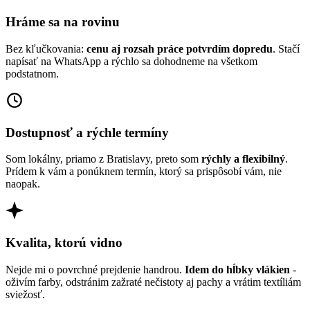
Hráme sa na rovinu
Bez kľučkovania:
cenu aj rozsah práce potvrdím dopredu
. Stačí
napísať na WhatsApp a rýchlo sa dohodneme na všetkom
podstatnom.
Dostupnosť a rýchle termíny
Som lokálny, priamo z Bratislavy, preto som
rýchly a flexibilný
.
Prídem k vám a ponúknem termín, ktorý sa prispôsobí vám, nie
naopak.
Kvalita, ktorú vidno
Nejde mi o povrchné prejdenie handrou.
Idem do hĺbky vlákien
-
oživím farby, odstránim zažraté nečistoty aj pachy a vrátim textíliám
sviežosť.