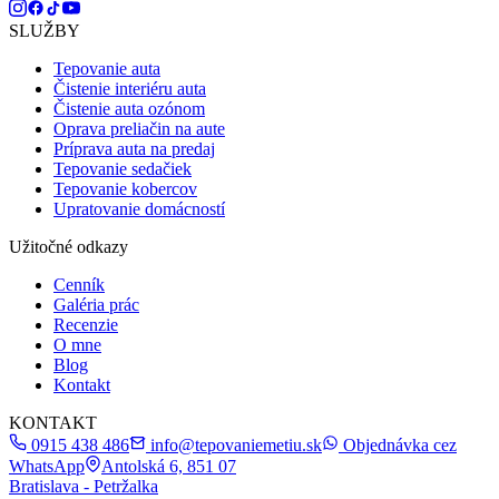
SLUŽBY
Tepovanie auta
Čistenie interiéru auta
Čistenie auta ozónom
Oprava preliačin na aute
Príprava auta na predaj
Tepovanie sedačiek
Tepovanie kobercov
Upratovanie domácností
Užitočné odkazy
Cenník
Galéria prác
Recenzie
O mne
Blog
Kontakt
KONTAKT
0915 438 486
info@tepovaniemetiu.sk
Objednávka cez
WhatsApp
Antolská 6, 851 07
Bratislava - Petržalka