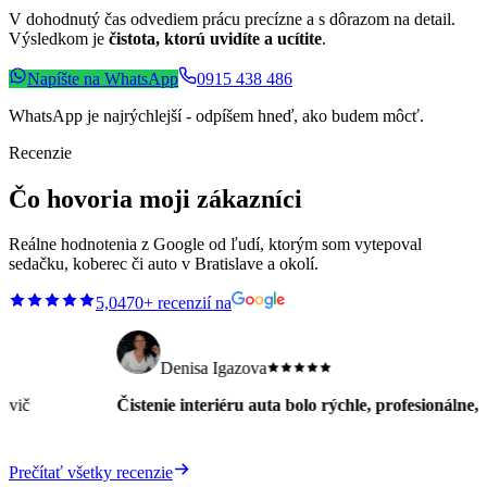
V dohodnutý čas odvediem prácu precízne a s dôrazom na detail.
Výsledkom je
čistota, ktorú uvidíte a ucítite
.
Napíšte na WhatsApp
0915 438 486
WhatsApp je najrýchlejší - odpíšem hneď, ako budem môcť.
Recenzie
Čo hovoria moji zákazníci
Reálne hodnotenia z Google od ľudí, ktorým som vytepoval
sedačku, koberec či auto v Bratislave a okolí.
5,0
470+ recenzií na
Denisa Igazova
istenie interiéru auta bolo rýchle, profesionálne,auto som si prevza
Prečítať všetky recenzie