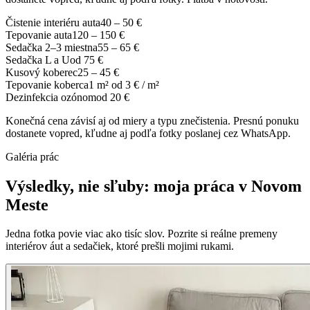
Čistenie interiéru auta
40 – 50 €
Tepovanie auta
120 – 150 €
Sedačka 2–3 miestna
55 – 65 €
Sedačka L a U
od 75 €
Kusový koberec
25 – 45 €
Tepovanie koberca
1 m² od 3 € / m²
Dezinfekcia ozónom
od 20 €
Konečná cena závisí aj od miery a typu znečistenia. Presnú ponuku
dostanete vopred, kľudne aj podľa fotky poslanej cez WhatsApp.
Galéria prác
Výsledky, nie sľuby: moja práca v Novom
Meste
Jedna fotka povie viac ako tisíc slov. Pozrite si reálne premeny
interiérov áut a sedačiek, ktoré prešli mojimi rukami.