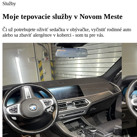
Služby
Moje tepovacie služby v Novom Meste
Či už potrebujete oživiť sedačku v obývačke, vyčistiť rodinné auto
alebo sa zbaviť alergénov v koberci - som tu pre vás.