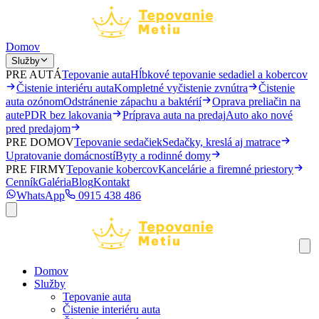
Domov
Služby
PRE AUTÁ
Tepovanie auta
Hĺbkové tepovanie sedadiel a kobercov
Čistenie interiéru auta
Kompletné vyčistenie zvnútra
Čistenie
auta ozónom
Odstránenie zápachu a baktérií
Oprava preliačin na
aute
PDR bez lakovania
Príprava auta na predaj
Auto ako nové
pred predajom
PRE DOMOV
Tepovanie sedačiek
Sedačky, kreslá aj matrace
Upratovanie domácností
Byty a rodinné domy
PRE FIRMY
Tepovanie kobercov
Kancelárie a firemné priestory
Cenník
Galéria
Blog
Kontakt
WhatsApp
0915 438 486
Domov
Služby
Tepovanie auta
Čistenie interiéru auta