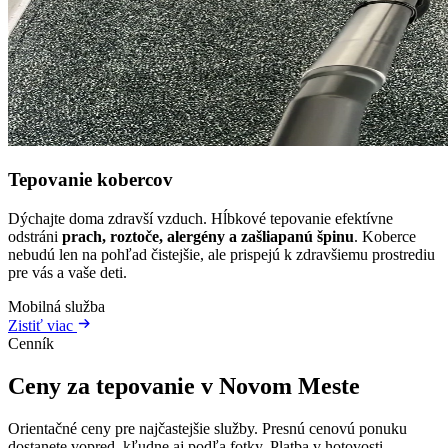
Tepovanie kobercov
Dýchajte doma zdravší vzduch. Hĺbkové tepovanie efektívne
odstráni
prach, roztoče, alergény a zašliapanú špinu
. Koberce
nebudú len na pohľad čistejšie, ale prispejú k zdravšiemu prostrediu
pre vás a vaše deti.
Mobilná služba
Zistiť viac
Cenník
Ceny za tepovanie v Novom Meste
Orientačné ceny pre najčastejšie služby. Presnú cenovú ponuku
dostanete vopred, kľudne aj podľa fotky. Platba v hotovosti.