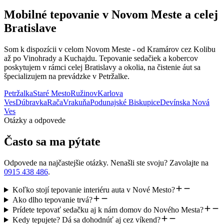
Mobilné tepovanie v Novom Meste a celej
Bratislave
Som k dispozícii v celom Novom Meste - od Kramárov cez Kolibu
až po Vinohrady a Kuchajdu. Tepovanie sedačiek a kobercov
poskytujem v rámci celej Bratislavy a okolia, na čistenie áut sa
špecializujem na prevádzke v Petržalke.
Petržalka
Staré Mesto
Ružinov
Karlova
Ves
Dúbravka
Rača
Vrakuňa
Podunajské Biskupice
Devínska Nová
Ves
Otázky a odpovede
Často sa ma pýtate
Odpovede na najčastejšie otázky. Nenašli ste svoju? Zavolajte na
0915 438 486
.
Koľko stojí tepovanie interiéru auta v Nové Mesto?
Ako dlho tepovanie trvá?
Prídete tepovať sedačku aj k nám domov do Nového Mesta?
Kedy tepujete? Dá sa dohodnúť aj cez víkend?