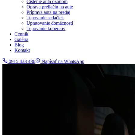
Čistenie auta ozónom
Oprava preliačin na aute
Príprava auta na predaj
Tepovanie sedačiek
Upratovanie domácností
Tepovanie kobercov
Cenník
Galéria
Blog
Kontakt
0915 438 486
Napísať na WhatsApp